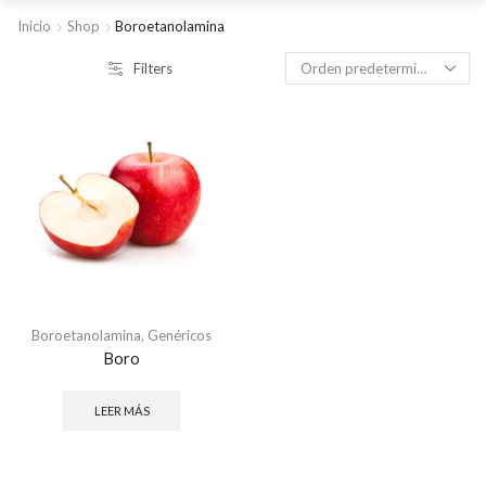
Inicio
Shop
Boroetanolamina
Filters
Boroetanolamina
,
Genéricos
Boro
LEER MÁS